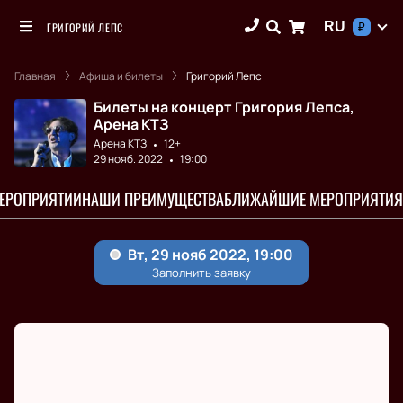
RU
ГРИГОРИЙ ЛЕПС
₽
Главная
Афиша и билеты
Григорий Лепс
Билеты на концерт Григория Лепса,
Арена КТЗ
Арена КТЗ
12+
29 нояб. 2022
19:00
МЕРОПРИЯТИИ
НАШИ ПРЕИМУЩЕСТВА
БЛИЖАЙШИЕ МЕРОПРИЯТИЯ