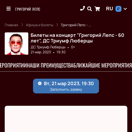
RU
ГРИГОРИЙ ЛЕПС
₽
Главная
Афиша и билеты
Григорий Лепс - ...
Билеты на концерт "Григорий Лепс - 60
лет", ДС Триумф Люберцы
ДС Триумф Люберцы
0+
21 мар. 2023
19:30
МЕРОПРИЯТИИ
НАШИ ПРЕИМУЩЕСТВА
БЛИЖАЙШИЕ МЕРОПРИЯТИЯ