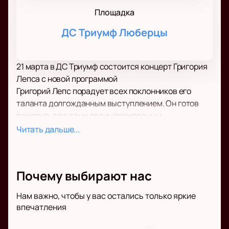
Площадка
ДС Триумф Люберцы
21 марта в ДС Триумф состоится концерт Григория
Лепса с новой программой
Григорий Лепс порадует всех поклонников его
таланта долгожданным выступлением. Он готов
поделиться с вами своим прекрасным
настроением и подарить удовольствие от любимых
Читать дальше...
и проверенных временем композиций.
С момента прошлой встречи в жизни артиста
произошло немало событий, которыми он готов
Почему выбирают нас
поделиться с вами в своем творчестве. Несмотря
на плотный график выступлений и творческую
Нам важно, чтобы у вас остались только яркие
работу у него всегда достаточно времени для
впечатления
своих близких, а также любимых хобби и увлечений,
из которых он черпает вдохновение.