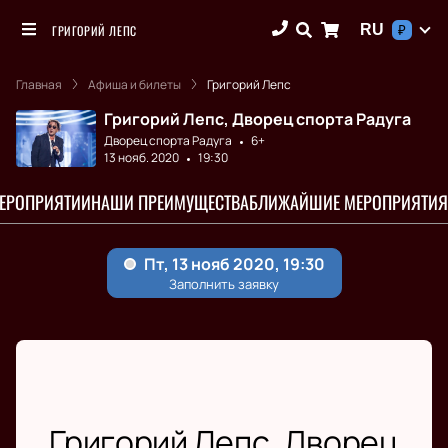
RU
ГРИГОРИЙ ЛЕПС
₽
Главная
Афиша и билеты
Григорий Лепс
Григорий Лепс, Дворец спорта Радуга
Дворец спорта Радуга
6+
13 нояб. 2020
19:30
МЕРОПРИЯТИИ
НАШИ ПРЕИМУЩЕСТВА
БЛИЖАЙШИЕ МЕРОПРИЯТИЯ
Григорий Лепс, Дворец