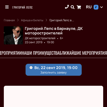
RU
ГРИГОРИЙ ЛЕПС
₽
Главная
Афиша и билеты
Григорий Лепс в ...
Григорий Лепс в Барнауле, ДК
моторостроителей
ДК моторостроителей
6+
22 сент. 2019
19:00
МЕРОПРИЯТИИ
НАШИ ПРЕИМУЩЕСТВА
БЛИЖАЙШИЕ МЕРОПРИЯТИЯ