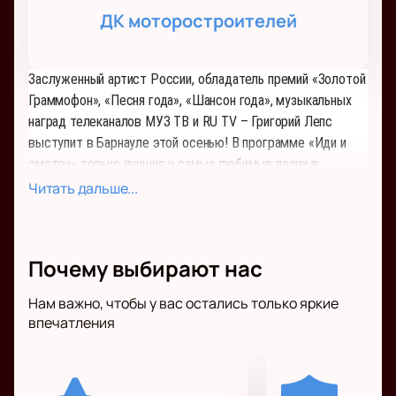
ДК моторостроителей
Заслуженный артист России, обладатель премий «Золотой
Граммофон», «Песня года», «Шансон года», музыкальных
наград телеканалов МУЗ ТВ и RU TV – Григорий Лепс
выступит в Барнауле этой осенью! В программе «Иди и
смотри» только лучшие и самые любимые песни в
неподражаемом исполнении артиста.
Читать дальше...
В чём секрет исполнительской притягательности Лепса?
Его манера поражает, а способность увидеть давно
Почему выбирают нас
известную песню с совершенно другой стороны, вообще
за пределами понимания. Каждый концерт Григория Лепса
Нам важно, чтобы у вас остались только яркие
– настоящее зрелище с живым звуком, цепляющие
впечатления
необыкновенной искренностью, с которой певец выходит
на сцену, растворяясь в своих зрителях и в музыке.