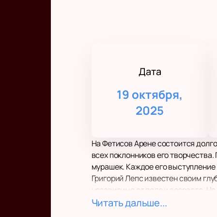
Дата
19 октября,
2025
На Фетисов Арене состоится долг
всех поклонников его творчества. 
мурашек. Каждое его выступление 
Григорий Лепс известен своим глу
независимо от пола и возраста. Н
день», так и новые композиции, к
Читать дальше...
Фетисов Арена – это отличная пло