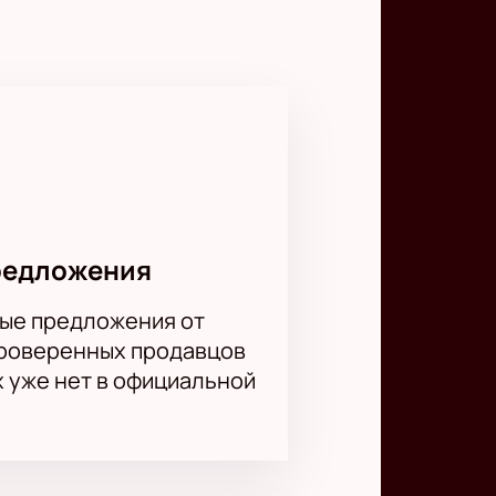
себя частью большого
осферу настоящего музыкального
есто на этом грандиозном
 места. Купить билеты на нашем
ом и получите заряд
редложения
ые предложения от
проверенных продавцов
х уже нет в официальной