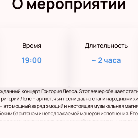
О мероприятии
Время
Длительность
19:00
~
2 часа
ожданный концерт Григория Лепса. Этот вечер обещает ста
Григорий Лепс – артист, чьи песни давно стали народными хи
– это мощный заряд эмоций и настоящая музыкальная магия
боким баритоном и неподражаемой манерой исполнения. Его 
а концерте прозвучат как давно полюбившиеся хиты, такие 
оторые уже успели завоевать сердца слушателей.
щадка для проведения концертов такого уровня. Зрителей ж