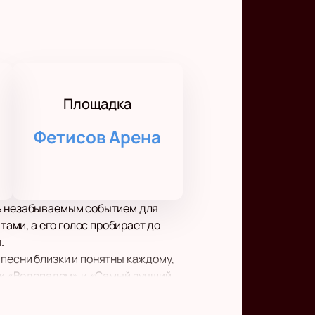
Площадка
Фетисов Арена
ть незабываемым событием для
тами, а его голос пробирает до
.
песни близки и понятны каждому,
как «Водопадом» и «Самый лучший
дет качественное живое звучание,