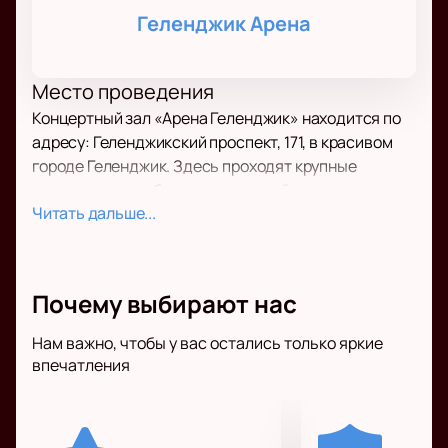
Геленджик Арена
Место проведения
Концертный зал «Арена Геленджик» находится по
адресу: Геленджикский проспект, 171, в красивом
городе Геленджик. Здесь проходят крупные
музыкальные события, где каждый гость легко
Читать дальше...
почувствует мощный звук и особую атмосферу.
О концерте
Григорий Лепс возвращается с новым сольным
Почему выбирают нас
выступлением, которое станет ярким событием
этого года. Певец исполнит как любимые
Нам важно, чтобы у вас остались только яркие
впечатления
композиции, так и свежие треки. Его творчество
давно нашло отклик у зрителей по всей стране, а
сильный вокал и энергетика всегда вызывают
восторг даже у самых взыскательных слушателей.