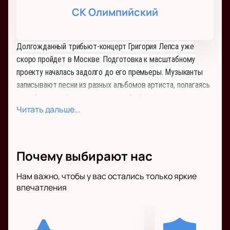
СК Олимпийский
Долгожданный трибьют-концерт Григория Лепса уже
скоро пройдет в Москве. Подготовка к масштабному
проекту началась задолго до его премьеры. Музыканты
записывают песни из разных альбомов артиста, полагаясь
на собственный вкус и интуицию. Выбирают сердцем, из
Читать дальше...
множества песен Лепса находят и перепевают "свою", к
которой лежит душа. Именно поэтому каждое
выступление на сцене "Олимпийского" станет открытием
не только для публики, но и для самого артиста, от
Почему выбирают нас
которого все подробности проекта держат в секрете. Не
упустите возможность провести этот вечер в окружении
Нам важно, чтобы у вас остались только яркие
впечатления
музыканта и его друзей. Все, что для этого нужно, это
купить билет на выступление Григория Лепса!