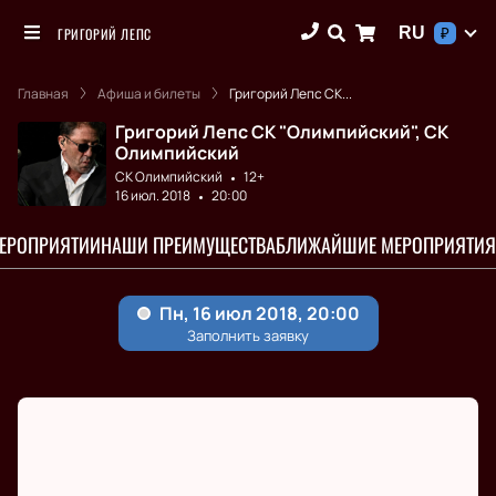
RU
ГРИГОРИЙ ЛЕПС
₽
Главная
Афиша и билеты
Григорий Лепс СК...
Григорий Лепс СК "Олимпийский", СК
Олимпийский
СК Олимпийский
12+
16 июл. 2018
20:00
МЕРОПРИЯТИИ
НАШИ ПРЕИМУЩЕСТВА
БЛИЖАЙШИЕ МЕРОПРИЯТИЯ