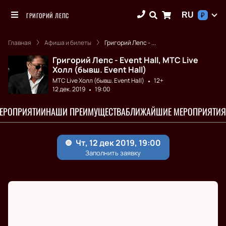
RU
ГРИГОРИЙ ЛЕПС
₽
Главная
Афиша и билеты
Григорий Лепс - ...
Григорий Лепс - Event Hall, МТС Live
Холл (бывш. Event Hall)
МТС Live Холл (бывш. Event Hall)
12+
12 дек. 2019
19:00
МЕРОПРИЯТИИ
НАШИ ПРЕИМУЩЕСТВА
БЛИЖАЙШИЕ МЕРОПРИЯТИЯ