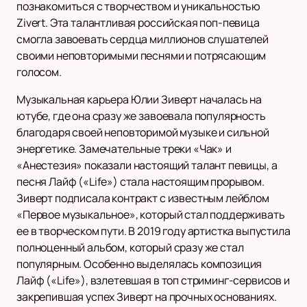
познакомиться с творчеством и уникальностью
Zivert. Эта талантливая российская поп-певица
смогла завоевать сердца миллионов слушателей
своими неповторимыми песнями и потрясающим
голосом.
Музыкальная карьера Юлии Зиверт началась на
ютубе, где она сразу же завоевала популярность
благодаря своей неповторимой музыке и сильной
энергетике. Замечательные треки «Чак» и
«Анестезия» показали настоящий талант певицы, а
песня Лайф («Life») стала настоящим прорывом.
Зиверт подписала контракт с известным лейблом
«Первое музыкальное», который стал поддерживать
ее в творческом пути. В 2019 году артистка выпустила
полноценный альбом, который сразу же стал
популярным. Особенно выделялась композиция
Лайф («Life»), взлетевшая в топ стриминг-сервисов и
закрепившая успех Зиверт на прочных основаниях.