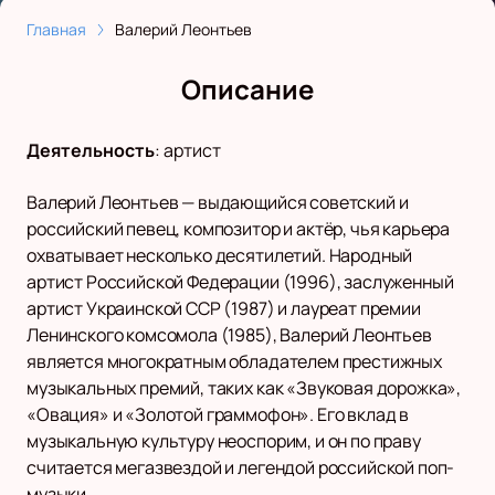
Главная
Валерий Леонтьев
Описание
Деятельность
:
артист
Валерий Леонтьев — выдающийся советский и
российский певец, композитор и актёр, чья карьера
охватывает несколько десятилетий. Народный
артист Российской Федерации (1996), заслуженный
артист Украинской ССР (1987) и лауреат премии
Ленинского комсомола (1985), Валерий Леонтьев
является многократным обладателем престижных
музыкальных премий, таких как «Звуковая дорожка»,
«Овация» и «Золотой граммофон». Его вклад в
музыкальную культуру неоспорим, и он по праву
считается мегазвездой и легендой российской поп-
музыки.