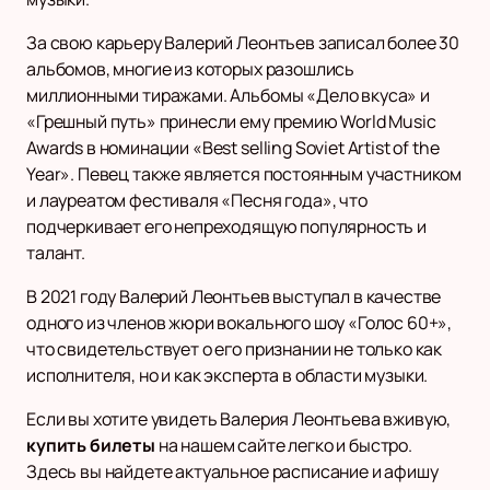
За свою карьеру Валерий Леонтьев записал более 30
альбомов, многие из которых разошлись
миллионными тиражами. Альбомы «Дело вкуса» и
«Грешный путь» принесли ему премию World Music
Awards в номинации «Best selling Soviet Artist of the
Year». Певец также является постоянным участником
и лауреатом фестиваля «Песня года», что
подчеркивает его непреходящую популярность и
талант.
В 2021 году Валерий Леонтьев выступал в качестве
одного из членов жюри вокального шоу «Голос 60+»,
что свидетельствует о его признании не только как
исполнителя, но и как эксперта в области музыки.
Если вы хотите увидеть Валерия Леонтьева вживую,
купить билеты
на нашем сайте легко и быстро.
Здесь вы найдете актуальное расписание и афишу