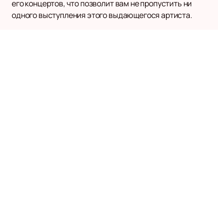
его концертов, что позволит вам не пропустить ни
одного выступления этого выдающегося артиста.
Наверх
ГРИГОРИЙ ЛЕПС
Афиша и билеты
Новости
Григорий Лепс
О нас