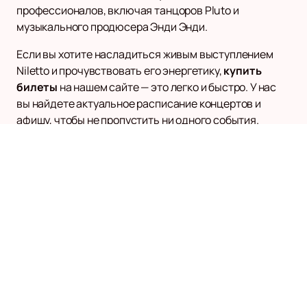
профессионалов, включая танцоров Pluto и
музыкального продюсера Энди Энди.
Если вы хотите насладиться живым выступлением
Niletto и прочувствовать его энергетику,
купить
билеты
на нашем сайте — это легко и быстро. У нас
вы найдете актуальное расписание концертов и
афишу, чтобы не пропустить ни одного события.
Присоединяйтесь к тысячам поклонников и станьте
частью музыкального мира Niletto!
Наверх