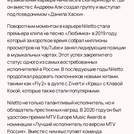
он вместе с Андреем Али создал группу и выступал
под псевдонимом «Данила Хаски».
Поворотным моментом в карьере Niletto стала
премьера клипа на песню «Любимка» в 2019 году,
который за короткое время собрал миллионы
просмотров на YouTube и занял лидирующие позиции
в музыкальных чартах. Этот успех закрепил его
статус одного из самых востребованных
исполнителей в России. В последующие годы Niletto
продолжал радовать поклонников новыми хитами,
такими как «Fly 2» в дуэте с Zivert и «Краш» с Клавой
Кокой, которые также стали популярными.
Niletto не только талантливый исполнитель, но и
обладатель престижных наград. В 2020 году он был
удостоен премии MTV Europe Music Awards в
номинации «Лучший исполнитель по версии MTV
Россия». Вместе с ним выступает команда