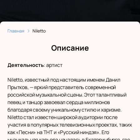
Главная
Niletto
Описание
Деятельность
:
артист
Niletto, известный под настоящим именем Данил
Прытков, — яркий представитель современной
российской музыкальной сцены. Этот талантливый
певец и танцор завоевал сердца миллионов
благодаря своему уникальному стилю и харизме.
Niletto стал известен широкой аудитории после
участия в популярных телевизионных проектах, таких
как «Песни» на ТНТ и «Русский ниндзя». Его
музыкальная карьера началась в Екатеринбурге, где