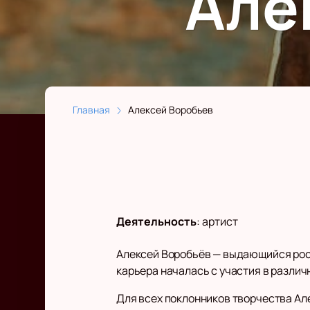
Але
Главная
Алексей Воробьев
Деятельность
:
артист
Алексей Воробьёв — выдающийся росси
карьера началась с участия в различ
Для всех поклонников творчества А