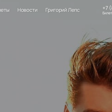
+7 
леты
Новости
Григорий Лепс
Билет