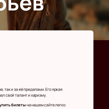
бьев
 так и за её пределами. Его яркая
ал свой талант и харизму.
упить билеты
на нашем сайте легко