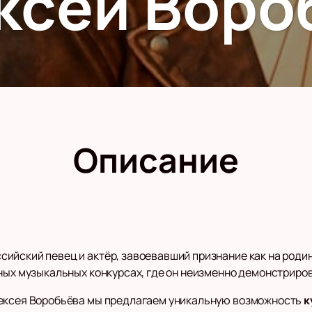
ксей Воро
Описание
йский певец и актёр, завоевавший признание как на родине,
ных музыкальных конкурсах, где он неизменно демонстриров
лексея Воробьёва мы предлагаем уникальную возможность
к