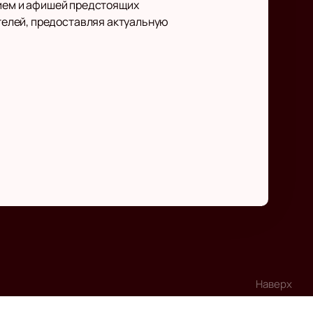
нием и афишей предстоящих
телей, предоставляя актуальную
Наверх