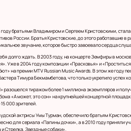
 году братьями Владимиром и Сергеем Кристовскими, стала
ивов России. Братья Кристовские, до этого работавшие в 
никальное звучание, которое быстро завоевало сердца слуш
ебя долго ждать. В 2003 году, на концерте Земфиры в москов
я». Уже в 2004 году композиции «Прасковья» и «Проститься
ют» на премии MTV Russian Music Awards. В этом же году п
астера Тимура Бекмамбетова, что только укрепило успех ко
» разошелся тиражом более 1 миллиона экземпляров и получ
бома «А может, это сон» на крупнейшей концертной площадк
15 000 зрителей.
ивудской актрисы Умы Турман, обеспечило братьям Кристовс
песню для сериала «Папины дочки», а в 2010 году приняли у
и Стрелка. Звездные собаки».