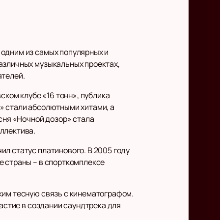
 одним из самых популярных и
различных музыкальных проектах,
ателей.
ском клубе «16 тонн», публика
» стали абсолютными хитами, а
есня «Ночной дозор» стала
ллектива.
ил статус платинового. В 2005 году
е страны – в спорткомплексе
ким тесную связь с кинематографом.
частие в создании саундтрека для