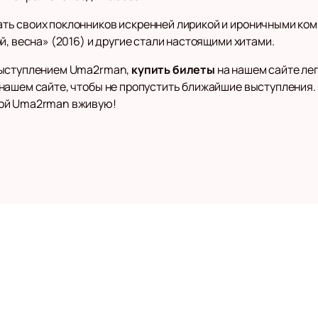
ь своих поклонников искренней лирикой и ироничными ком
й, весна» (2016) и другие стали настоящими хитами.
выступлением Uma2rman,
купить билеты
на нашем сайте лег
нашем сайте, чтобы не пропустить ближайшие выступления
кой Uma2rman вживую!