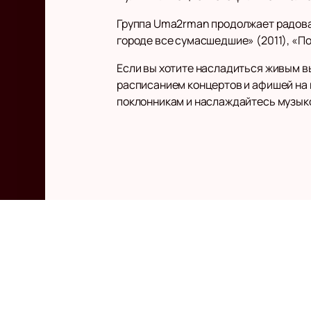
Группа Uma2rman продолжает радоват
городе все сумасшедшие» (2011), «По
Если вы хотите насладиться живым 
расписанием концертов и афишей на 
поклонникам и наслаждайтесь музы