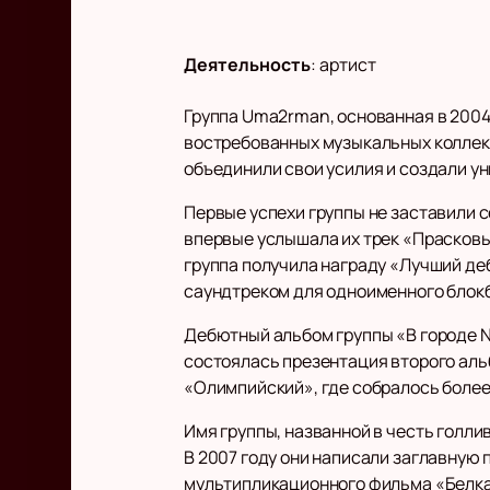
Деятельность
:
артист
Группа Uma2rman, основанная в 2004
востребованных музыкальных коллект
объединили свои усилия и создали у
Первые успехи группы не заставили с
впервые услышала их трек «Прасковь
группа получила награду «Лучший деб
саундтреком для одноименного блокб
Дебютный альбом группы «В городе N
состоялась презентация второго аль
«Олимпийский», где собралось более 
Имя группы, названной в честь голл
В 2007 году они написали заглавную 
мультипликационного фильма «Белка 