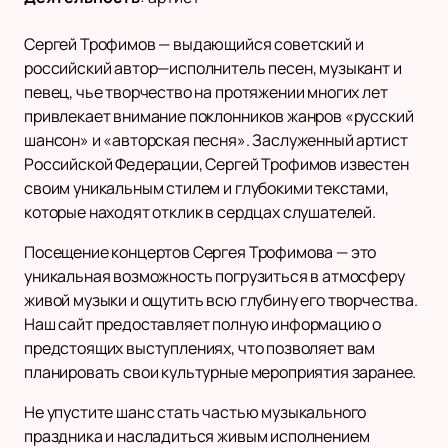
Сергей Трофимов — выдающийся советский и
российский автор—исполнитель песен, музыкант и
певец, чье творчество на протяжении многих лет
привлекает внимание поклонников жанров «русский
шансон» и «авторская песня». Заслуженный артист
Российской Федерации, Сергей Трофимов известен
своим уникальным стилем и глубокими текстами,
которые находят отклик в сердцах слушателей.
Посещение концертов Сергея Трофимова — это
уникальная возможность погрузиться в атмосферу
живой музыки и ощутить всю глубину его творчества.
Наш сайт предоставляет полную информацию о
предстоящих выступлениях, что позволяет вам
планировать свои культурные мероприятия заранее.
Не упустите шанс стать частью музыкального
праздника и насладиться живым исполнением