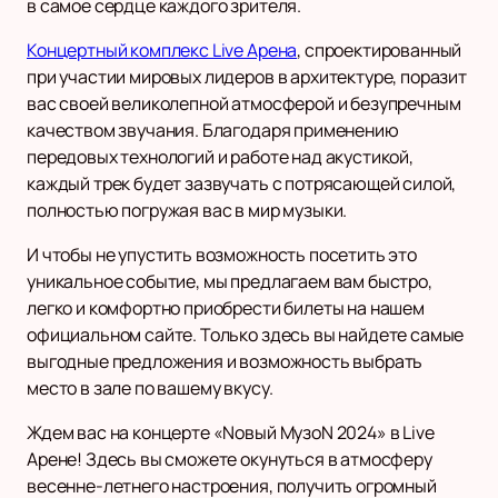
в самое сердце каждого зрителя.
Концертный комплекс Live Арена
, спроектированный
при участии мировых лидеров в архитектуре, поразит
вас своей великолепной атмосферой и безупречным
качеством звучания. Благодаря применению
передовых технологий и работе над акустикой,
каждый трек будет зазвучать с потрясающей силой,
полностью погружая вас в мир музыки.
И чтобы не упустить возможность посетить это
уникальное событие, мы предлагаем вам быстро,
легко и комфортно приобрести билеты на нашем
официальном сайте. Только здесь вы найдете самые
выгодные предложения и возможность выбрать
место в зале по вашему вкусу.
Ждем вас на концерте «Nовый МузоN 2024» в Live
Арене! Здесь вы сможете окунуться в атмосферу
весенне-летнего настроения, получить огромный