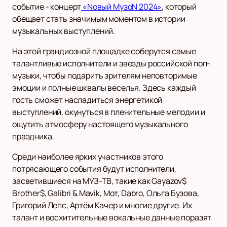
событие - концерт
«Nовый МузоN 2024»
, который
обещает стать значимым моментом в истории
музыкальных выступлений.
На этой грандиозной площадке соберутся самые
талантливые исполнители и звезды российской поп-
музыки, чтобы подарить зрителям неповторимые
эмоции и полные шквалы веселья. Здесь каждый
гость сможет насладиться энергетикой
выступлений, окунуться в пленительные мелодии и
ощутить атмосферу настоящего музыкального
праздника.
Среди наиболее ярких участников этого
потрясающего события будут исполнители,
засветившиеся на МУЗ-ТВ, такие как Gayazov$
Brother$, Galibri & Mavik, Мот, Dabro, Ольга Бузова,
Григорий Лепс, Артём Качер и многие другие. Их
талант и восхитительные вокальные данные поразят