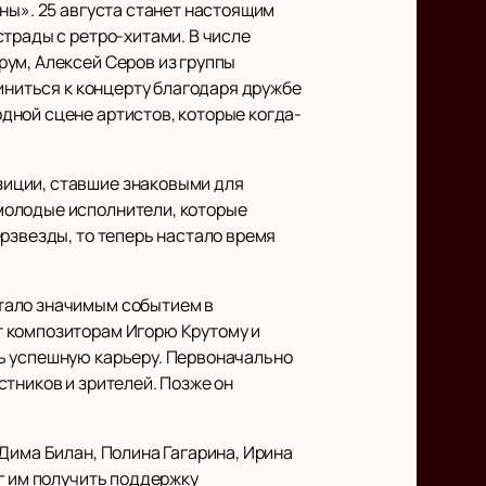
ны». 25 августа станет настоящим
трады с ретро-хитами. В числе
ум, Алексей Серов из группы
диниться к концерту благодаря дружбе
дной сцене артистов, которые когда-
зиции, ставшие знаковыми для
молодые исполнители, которые
рзвезды, то теперь настало время
тало значимым событием в
т композиторам Игорю Крутому и
ь успешную карьеру. Первоначально
тников и зрителей. Позже он
Дима Билан, Полина Гагарина, Ирина
г им получить поддержку