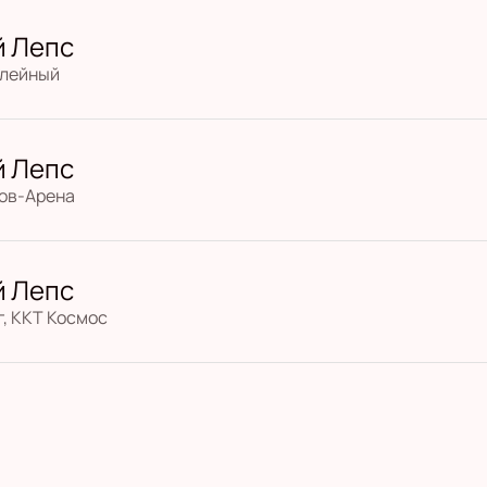
й Лепс
илейный
й Лепс
тов-Арена
й Лепс
, ККТ Космос