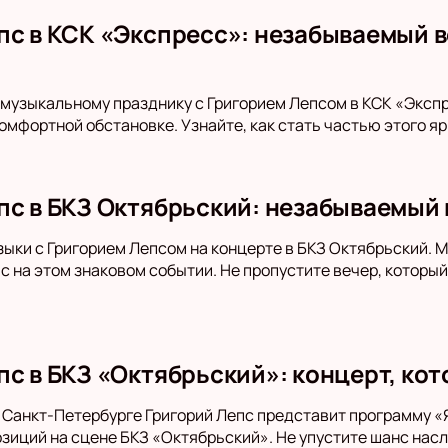
пс в КСК «Экспресс»: незабываемый в
музыкальному празднику с Григорием Лепсом в КСК «Эксп
омфортной обстановке. Узнайте, как стать частью этого яр
пс в БКЗ Октябрьский: незабываемый 
зыки с Григорием Лепсом на концерте в БКЗ Октябрьский. 
с на этом знаковом событии. Не пропустите вечер, которы
пс в БКЗ «Октябрьский»: концерт, ко
в Санкт-Петербурге Григорий Лепс представит программу 
озиций на сцене БКЗ «Октябрьский». Не упустите шанс на