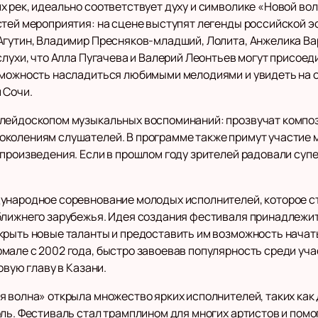
 рек, идеально соответствует духу и символике «Новой вол
тей мероприятия: на сцене выступят легенды российской эс
Агутин, Владимир Пресняков-младший, Лолита, Анжелика Вар
слухи, что Алла Пугачева и Валерий Леонтьев могут присое
зможность насладиться любимыми мелодиями и увидеть на о
 Сочи.
алейдоскопом музыкальных воспоминаний: прозвучат компо
околениям слушателей. В программе также примут участие 
произведения. Если в прошлом году зрителей радовали супе
дународное соревнование молодых исполнителей, которое с
ближнего зарубежья. Идея создания фестиваля принадлежи
крыть новые таланты и предоставить им возможность начат
але с 2002 года, быстро завоевав популярность среди учас
овую главу в Казани.
 волна» открыла множество ярких исполнителей, таких как 
ль. Фестиваль стал трамплином для многих артистов и помо