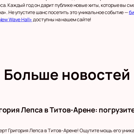
а. Каждый год он дарит публике новые хиты, которые вы см
а». Не упустите шанс посетить это уникальное событие —
би
New Wave Hall»
доступны на нашем сайте!
Больше новостей
гория Лепса в Титов-Арене: погрузит
ерт Григория Лепса в Титов-Арене! Ощутите мощь его уника