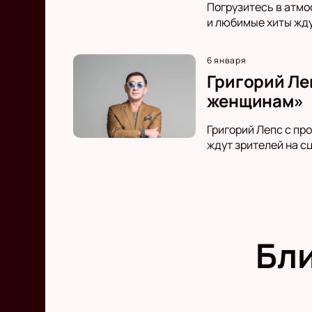
Погрузитесь в атмо
и любимые хиты жду
6 января
Григорий Ле
женщинам»
Григорий Лепс с пр
ждут зрителей на с
Бл