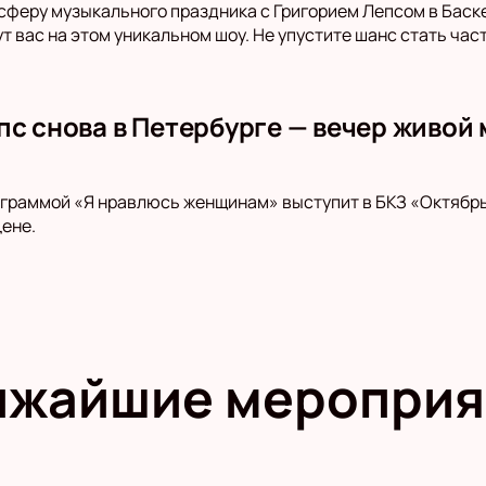
сферу музыкального праздника с Григорием Лепсом в Баск
т вас на этом уникальном шоу. Не упустите шанс стать ча
пс снова в Петербурге — вечер живой
ограммой «Я нравлюсь женщинам» выступит в БКЗ «Октябрь
цене.
ижайшие мероприя