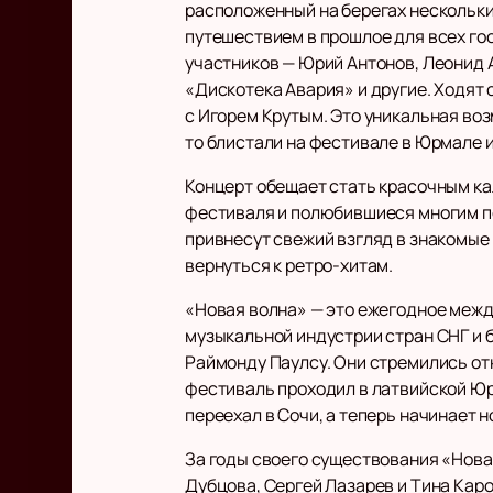
расположенный на берегах нескольких
путешествием в прошлое для всех гос
участников — Юрий Антонов, Леонид 
«Дискотека Авария» и другие. Ходят 
с Игорем Крутым. Это уникальная во
то блистали на фестивале в Юрмале и
Концерт обещает стать красочным к
фестиваля и полюбившиеся многим п
привнесут свежий взгляд в знакомые 
вернуться к ретро-хитам.
«Новая волна» — это ежегодное меж
музыкальной индустрии стран СНГ и 
Раймонду Паулсу. Они стремились от
фестиваль проходил в латвийской Юрм
переехал в Сочи, а теперь начинает н
За годы своего существования «Новая
Дубцова, Сергей Лазарев и Тина Каро