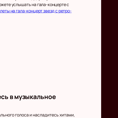
ожете услышать на гала-концерте с
леты на гала-концерт звезд с ретро-
есь в музыкальное
льного голоса и насладитесь хитами,