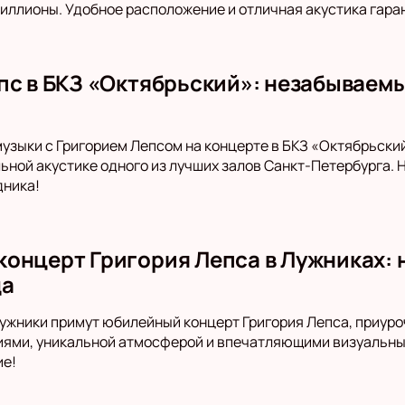
иллионы. Удобное расположение и отличная акустика гар
пс в БКЗ «Октябрьский»: незабываемы
музыки с Григорием Лепсом на концерте в БКЗ «Октябрьски
ьной акустике одного из лучших залов Санкт-Петербурга. Н
дника!
онцерт Григория Лепса в Лужниках:
да
Лужники примут юбилейный концерт Григория Лепса, приуро
иями, уникальной атмосферой и впечатляющими визуальны
ие!