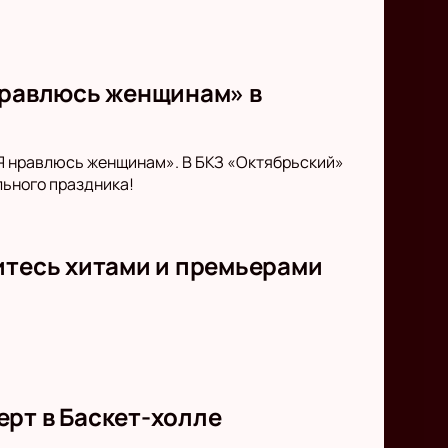
 нравлюсь женщинам» в
«Я нравлюсь женщинам». В БКЗ «Октябрьский»
льного праздника!
итесь хитами и премьерами
рт в Баскет-холле