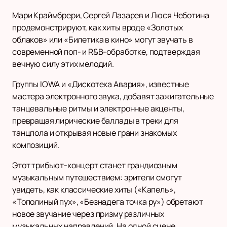
Мари Краймбрери, Сергей Лазарев и Люся Чеботина
продемонстрируют, как хиты вроде «Золотых
облаков» или «Билетика в кино» могут звучать в
современной поп- и R&B-обработке, подтверждая
вечную силу этих мелодий.
Группы IOWA и «Дискотека Авария», известные
мастера электронного звука, добавят зажигательные
танцевальные ритмы и электронные акценты,
превращая лирические баллады в треки для
танцпола и открывая новые грани знакомых
композиций.
Этот трибьют-концерт станет грандиозным
музыкальным путешествием: зрители смогут
увидеть, как классические хиты («Капель»,
«Тополиный пух», «Безнадега точка ру») обретают
новое звучание через призму различных
музыкальных направлений. На одной сцене