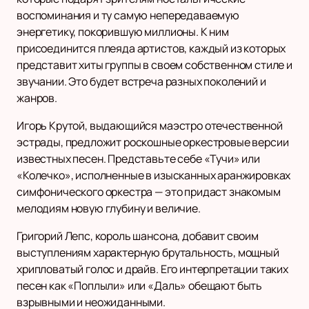
воспоминания и ту самую непередаваемую
энергетику, покорившую миллионы. К ним
присоединится плеяда артистов, каждый из которых
представит хиты группы в своем собственном стиле и
звучании. Это будет встреча разных поколений и
жанров.
Игорь Крутой, выдающийся маэстро отечественной
эстрады, предложит роскошные оркестровые версии
известных песен. Представьте себе «Тучи» или
«Колечко», исполненные в изысканных аранжировках
симфонического оркестра — это придаст знакомым
мелодиям новую глубину и величие.
Григорий Лепс, король шансона, добавит своим
выступлениям характерную брутальность, мощный
хрипловатый голос и драйв. Его интерпретации таких
песен как «Поплыли» или «Даль» обещают быть
взрывными и неожиданными.