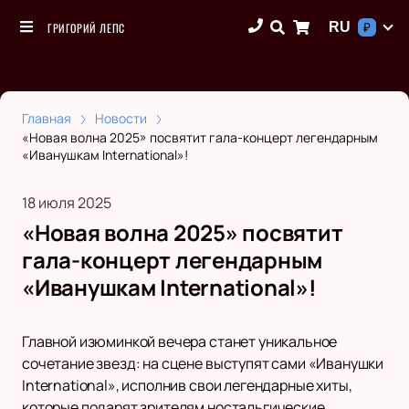
RU
ГРИГОРИЙ ЛЕПС
₽
Главная
Новости
«Новая волна 2025» посвятит гала-концерт легендарным
«Иванушкам International»!
18 июля 2025
«Новая волна 2025» посвятит
гала-концерт легендарным
«Иванушкам International»!
Главной изюминкой вечера станет уникальное
сочетание звезд: на сцене выступят сами «Иванушки
International», исполнив свои легендарные хиты,
которые подарят зрителям ностальгические