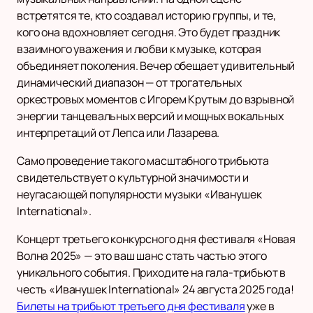
встретятся те, кто создавал историю группы, и те,
кого она вдохновляет сегодня. Это будет праздник
взаимного уважения и любви к музыке, которая
объединяет поколения. Вечер обещает удивительный
динамический диапазон — от трогательных
оркестровых моментов с Игорем Крутым до взрывной
энергии танцевальных версий и мощных вокальных
интерпретаций от Лепса или Лазарева.
Само проведение такого масштабного трибьюта
свидетельствует о культурной значимости и
неугасающей популярности музыки «Иванушек
International».
Концерт третьего конкурсного дня фестиваля «Новая
Волна 2025» — это ваш шанс стать частью этого
уникального события. Приходите на гала-трибьют в
честь «Иванушек International» 24 августа 2025 года!
Билеты на трибьют третьего дня фестиваля
уже в