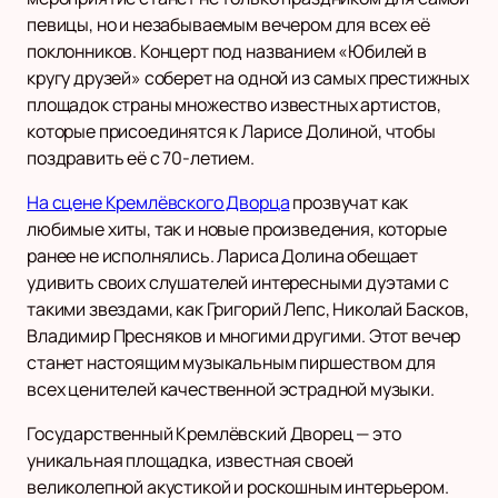
певицы, но и незабываемым вечером для всех её
поклонников. Концерт под названием «Юбилей в
кругу друзей» соберет на одной из самых престижных
площадок страны множество известных артистов,
которые присоединятся к Ларисе Долиной, чтобы
поздравить её с 70-летием.
На сцене Кремлёвского Дворца
прозвучат как
любимые хиты, так и новые произведения, которые
ранее не исполнялись. Лариса Долина обещает
удивить своих слушателей интересными дуэтами с
такими звездами, как Григорий Лепс, Николай Басков,
Владимир Пресняков и многими другими. Этот вечер
станет настоящим музыкальным пиршеством для
всех ценителей качественной эстрадной музыки.
Государственный Кремлёвский Дворец — это
уникальная площадка, известная своей
великолепной акустикой и роскошным интерьером.