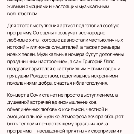
живыми эмоциями и настоящим музыкальным
волшебством.
Для этого выступления артист подготовил особую
программу. Со сцены прозвучат всенародно
любимые хиты, которые давно стали частью личных
историй миллионов слушателей, а также премьеры
новых песен. Музыкальные номера будут дополнены
праздничным настроением, а сам Григорий Лепс
поздравит зрителей с наступившим Новым годом и
грядущим Рождеством, поделившись искренними
пожеланиями добра, счастья и благополучия.
Концерт в Сочи станет не просто выступлением, а
душевной встречей единомышленников,
объединённых любовью к сильной, честной и
эмоциональной музыке. Атмосфера вечера обещает
быть тёплой и по-настоящему праздничной, а
программа — насыщенной приятными сюрпризами и